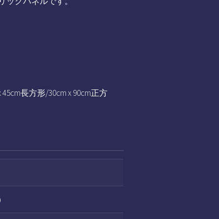
リックパネルです。
5cm長方形/30cm x 90cm正方
）