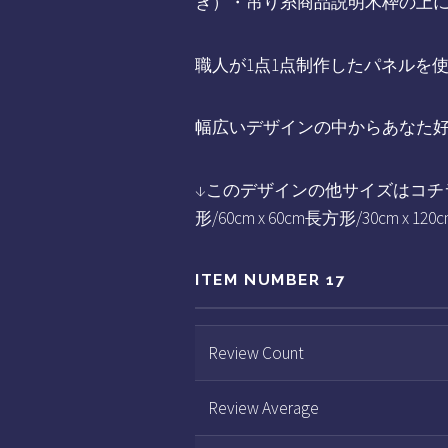
き）・吊り糸商品説明木枠の上
職人が1点1点制作したパネルを
幅広いデザインの中からあなた
↓このデザインの他サイズはコチラから↓正方形
形/60cm x 60cm長方形/30cm x
ITEM NUMBER 17
Review Count
Review Average