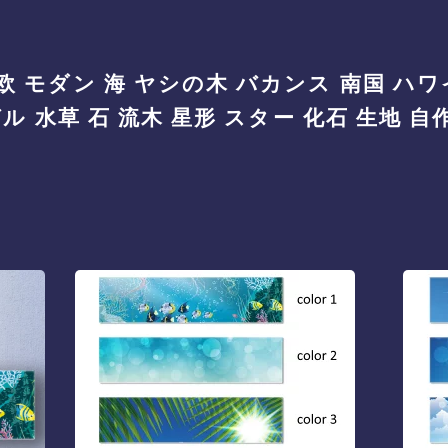
 モダン 海 ヤシの木 バカンス 南国 ハ
ル 水草 石 流木 星形 スター 化石 生地 自