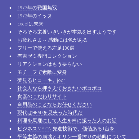
1972年の戦国無双
1972年のイッヌ
Excelは未来
そろそろ栄養いきいきが本気を出すようです
お疲れさま～ 感動には色がある
フリーで使える左足100選
有吉ゼミ専門コレクション
リアクションはもう要らない
モチーフで素敵に変身
夢見るヒコーキ。joqr
社会人なら押さえておきたいボコボコ
食器のこだわりサイト
傘用品のことならお任せください
現代はHEADを見失った時代だ
料理を馬鹿にして人生を棒に振った人のお話
ビジネス VISION 先進技術で、価値ある1台を
平等主義の崩壊とキリン一番搾りの勃興について