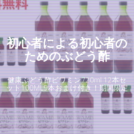
初心者による初心者の
ためのぶどう酢
健康ぶどう酢ビワミン720ml 12本セ
ット100ML9本おまけ付き！期間限定