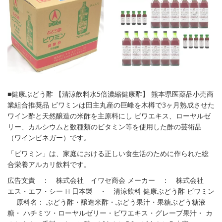
■健康ぶどう酢 【清涼飲料水5倍濃縮健康酢】 熊本県医薬品小売商
業組合推奨品 ビワミンは田主丸産の巨峰を木樽で3ヶ月熟成させた
ワイン酢と天然醸造の米酢を主原料にし ビワエキス、ローヤルゼ
リー、カルシウムと数種類のビタミン等を使用した酢の芸術品
（ワインビネガー）です。
「ビワミン」は、家庭における正しい食生活のために作られた総
合栄養アルカリ飲料です。
広告文責 ： 株式会社 イワセ商会 メーカー ： 株式会社
エス・エフ・シー H 日本製 ・ 清涼飲料 健康ぶどう酢 ビワミン
原料名： ぶどう酢・醸造米酢・ぶどう果汁・果糖ぶどう糖液
糖・ ハチミツ・ローヤルゼリー・ビワエキス・グレープ果汁・ カ