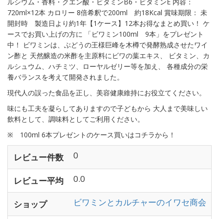
ルシウム・香料・クエン酸・ビタミンB6・ビタミンE 内容：
720ml×12本 カロリー 8倍希釈で200ml 約18Kcal 賞味期限： 未
開封時 製造日より約1年【1ケース】12本お得なまとめ買い！ ケ
ースでお買い上げの方に 「ビワミン100ml 9本」をプレゼント
中！ ビワミンは、ぶどうの王様巨峰を木樽で発酵熟成させたワイ
ン酢と 天然醸造の米酢を主原料にビワの葉エキス、 ビタミン、カ
ルシュウム、ハチミツ、ローヤルゼリー等を加え、 各種成分の栄
養バランスを考えて開発されました。
現代人の誤った食品を正し、美容健康維持にお役立てください。
味にも工夫を凝らしてありますので子どもから 大人まで美味しい
飲料として、調味料としてご利用ください。
※ 100ml 6本プレゼントのケース買いはコチラから！
0
レビュー件数
0.0
レビュー平均
ビワミンとカルチャーのイワセ商会
ショップ