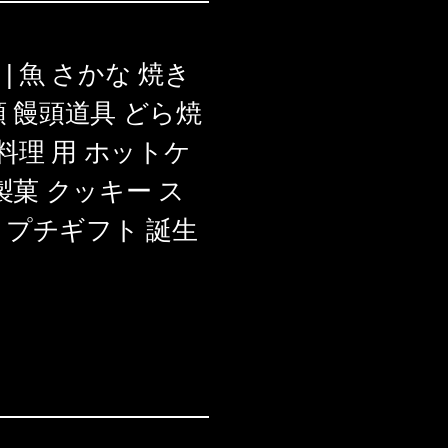
 | 魚 さかな 焼き
頭 饅頭道具 どら焼
 料理 用 ホットケ
製菓 クッキー ス
 プチギフト 誕生