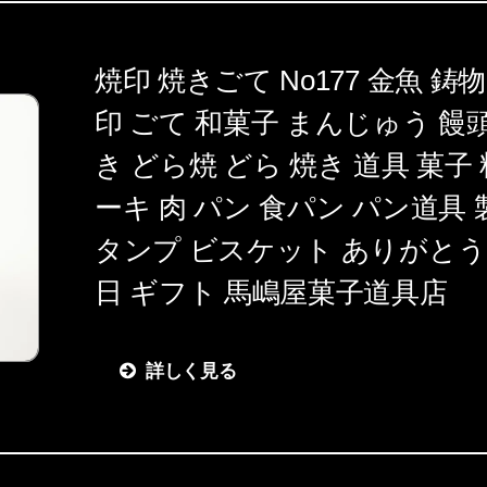
焼印 焼きごて No177 金魚 鋳物
印 ごて 和菓子 まんじゅう 饅
き どら焼 どら 焼き 道具 菓子
ーキ 肉 パン 食パン パン道具 
タンプ ビスケット ありがとう
日 ギフト 馬嶋屋菓子道具店
詳しく見る