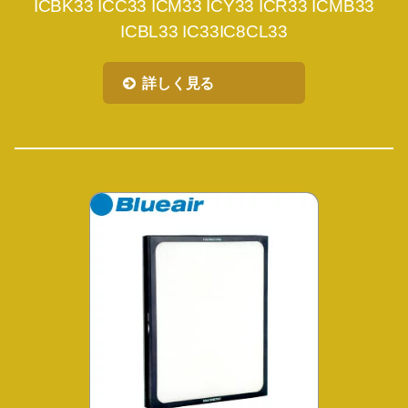
ICBK33 ICC33 ICM33 ICY33 ICR33 ICMB33
ICBL33 IC33IC8CL33
詳しく見る