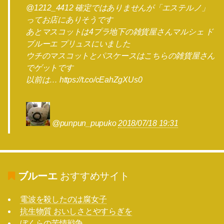
@1212_4412 確定ではありませんが「エステルノ」
ってお店にありそうです
あとマスコットは4プラ地下の雑貨屋さんマルシェ ド
ブルーエ プリュスにいました
ウチのマスコットとパスケースはこちらの雑貨屋さん
でゲットです
以前は… https://t.co/cEahZgXUs0
@punpun_pupuko
2018/07/18 19:31
ブルーエ
おすすめサイト
電波を殺したのは腐女子
抗生物質 おいしさとやすらぎを
ぼくらの苦情戦争