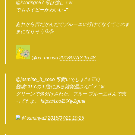
@kaoringo87 母は強し！w
でもネイビーかわいい💕
あれから何だかんだでブルーエに行けてなくてこのま
まになりそう💦💦
@gd_monya
2018/07/13 15:48
@jasmine_h_xoxo 可愛いでしょ(*≧▽≦)
難波CITYの１階にある雑貨屋さん(*´∀｀)v
グリーンで色分けされた、ブルー ブルーエさんで売
ってたよ。 https://t.co/EtXtyZgual
@suminya2
2018/07/21 10:25