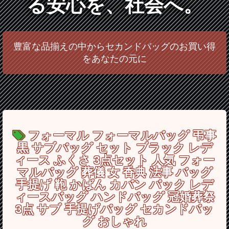
る安心を、社会へ。
豊富な品揃えの中からセカンドバッグのお買い得
をあなたの元に
フォーマル フォーマルバッグ 弔事
黒 サブバッグ セット ブラック レデ
ィース ふくさ 3点セット 人気 フォー
マルバッグ 葬儀 女 香典 法事 バッグ
手提げ 鞄 かばん カバン バック レデ
ィースバッグ ハンドバッグ 冠婚葬祭
3点 サブ 手提げバッグ セカンドバッ
グ おしゃれ