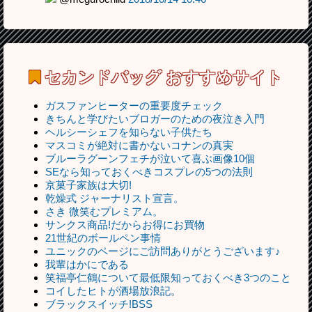
セカンドバッグ
おすすめサイト
ガスファンヒーターの重要度チェック
きちんと学びたいブロガーのための夜泣き入門
ヘルシーシェフを知らない子供たち
マスコミが絶対に書かないコナンの真実
ブルーラグーンフェチが泣いて喜ぶ画像10個
SEなら知っておくべきコスプレの5つの法則
京菓子家族は大切!
乾燥式 ジャーナリスト宣言。
さき 微笑むプレミアム。
サンクス商品!だからお得にお買物
21世紀のボールペン事情
ユニックのページにご訪問ありがとうございます♪
我輩はかにである
笑福亭仁鶴について最低限知っておくべき3つのこと
コイしたヒトが酒場放浪記。
ブラックスイッチ!BSS