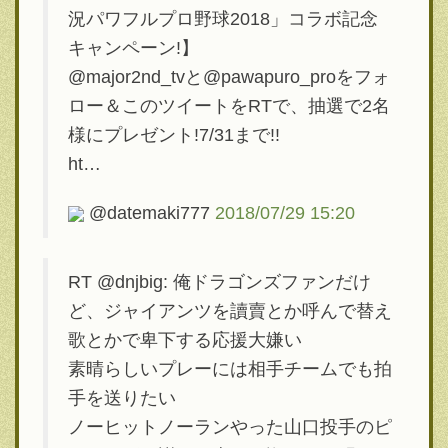
況パワフルプロ野球2018」コラボ記念
キャンペーン!】
@major2nd_tvと@pawapuro_proをフォ
ロー＆このツイートをRTで、抽選で2名
様にプレゼント!7/31まで!!
ht…
@datemaki777
2018/07/29 15:20
RT @dnjbig: 俺ドラゴンズファンだけ
ど、ジャイアンツを讀賣とか呼んで替え
歌とかで卑下する応援大嫌い
素晴らしいプレーには相手チームでも拍
手を送りたい
ノーヒットノーランやった山口投手のピ