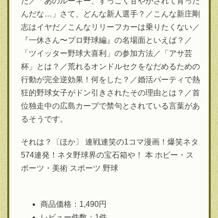
だ／「あのルーキー、すっごく甘やかされて育った
んだな…」さて、どんな新人選手？／こんな新庄剛
志はイヤだ／こんなリリーフカーは乗りたくない／
『一休さん〜プロ野球編』の名場面といえば？／
「ツイッター野球大喜利」の参加方法／「アサ芸
杯」とは？／荒れるオンドルセクをなだめるための
行動が完全逆効果！何をした？／婚活パーティで熱
狂的野球女子がドン引きされたその理由とは？／首
位独走中の広島カープで禁句とされている言葉があ
るそうです。
それは？〔ほか〕 連戦連笑の1コマ漫画！爆笑ネタ
574連発！ネタ野球界の宝石箱や！ 本 ホビー・ス
ポーツ・美術 スポーツ 野球
商品価格：1,490円
レビュー件数：1件