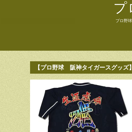
プ
プロ野球
【プロ野球 阪神タイガースグッズ】