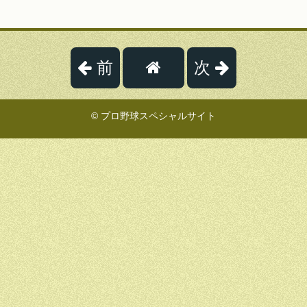
前
次
© プロ野球スペシャルサイト