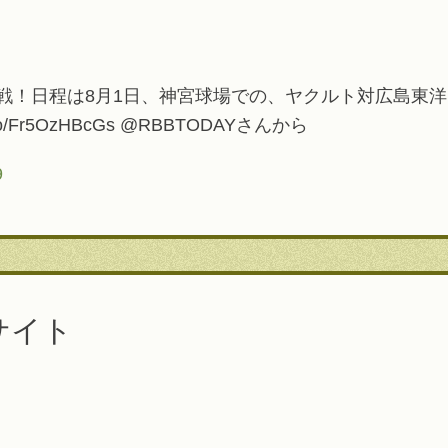
戦！日程は8月1日、神宮球場での、ヤクルト対広島東
t.co/Fr5OzHBcGs @RBBTODAYさんから
9
サイト