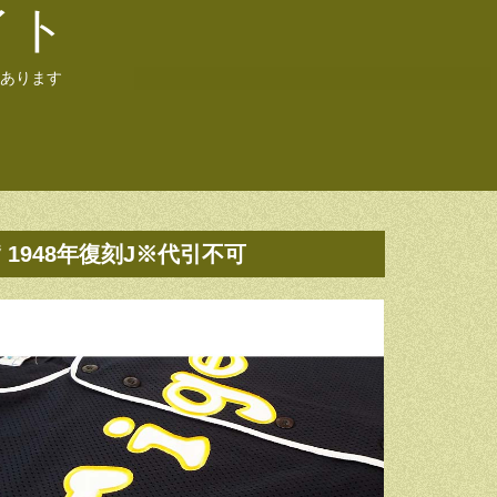
イト
あります
948年復刻J※代引不可