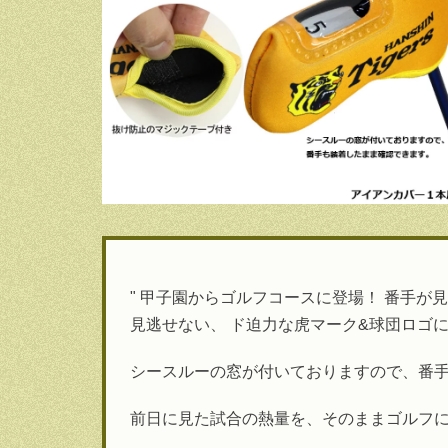
" 甲子園からゴルフコースに登場！ 番手が
見逃せない、 ド迫力な虎マーク&球団ロゴ
シースルーの窓が付いておりますので、番
前日に見た試合の熱量を、そのままゴルフ