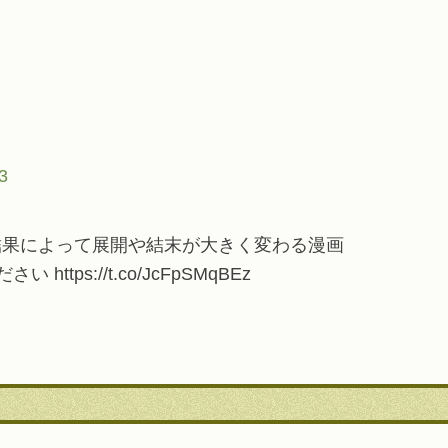
3
野球の結果によって展開や結末が大きく変わる漫画
ps://t.co/JcFpSMqBEz