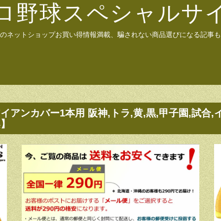
ロ野球スペシャルサ
のネットショップお買い得情報満載、騙されない商品選びになる記事も
アンカバー1本用 阪神,トラ,黄,黒,甲子園,試合,
楽】