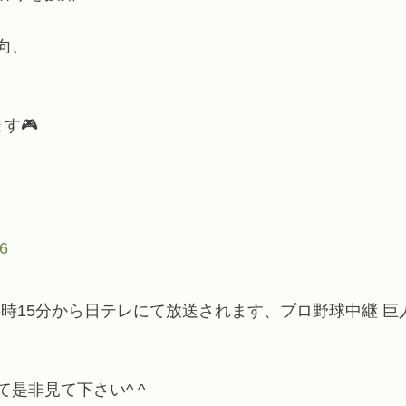
向、
す🎮
26
あと、15時15分から日テレにて放送されます、プロ野球中継 
是非見て下さい^ ^