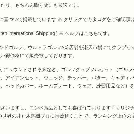
ったり、もちろん贈り物にも最適です。
グに基づいて掲載しています ※ クリックでカタログをご確認頂
International Shipping ] ※ ヘルプはこちらです。
ワールドゴルフ、モンドゴルフ、ウルトラゴルフの3店舗を楽天市場にて
買い得価格にて販売致しております。
ぶりにラウンドされる方など、ゴルフクラブフルセット（ゴル
ー、アイアンセット、ウェッジ、チッパー、パター、キャディ
ル、ヘッドカバー、ネームプレート、ウェア、練習用品など）
いますし、コンペ賞品としても喜ばれております！オリジナルブラ
の世界の井戸木鴻樹プロに推薦頂くことで、ランキング上位の