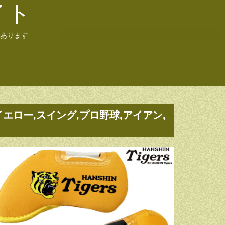
イト
あります
イエロー,スイング,プロ野球,アイアン,