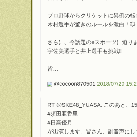
プロ野球からクリケットに異例の転
木村選手が驚きのルールを激白！💥
さらに、今話題のeスポーツに迫りま
宇佐美選手と井上選手も挑戦‼️
皆…
@cocoon870501
2018/07/29 15:
RT @SKE48_YUASA: この
#須田亜香里
#日高優月
が出演します。皆さん、副音声にして